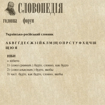
Українсько-російський словник
А
Б
В
Г
Ґ
Д
Е
Є
Ж
З
І
Й
К
Л
М
[Н]
О
П
Р
С
Т
У
Ф
Х
Ц
Ч
Ш
Щ
Ю
Я
НІБИ
= нібито
1) (
союз сравнит.
) будто, словно, как будто
2) (
союз изъяснит.
) будто, якобы
3) част. будто, как будто, словно, якобы