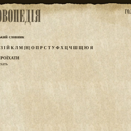
ький словник
Ж
З
І
Й
К
Л
М
[Н]
О
П
Р
С
Т
У
Ф
Х
Ц
Ч
Ш
Щ
Ю
Я
ПРОЇХАТИ
хать