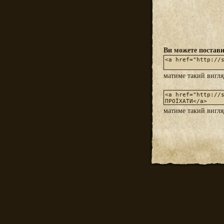
Ви можете постави
матиме такий вигл
матиме такий вигл