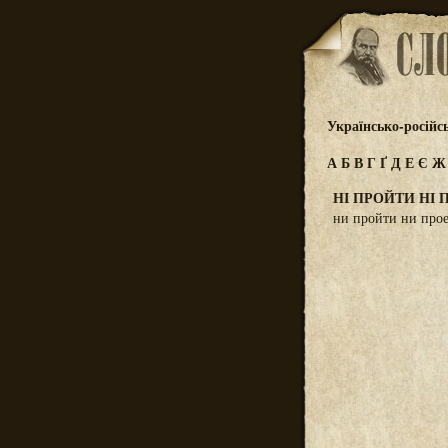
Українсько-російс
А
Б
В
Г
Ґ
Д
Е
Є
НІ ПРОЙТИ НІ 
ни пройти ни прое