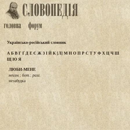
Українсько-російський словник
А
Б
В
Г
Ґ
Д
Е
Є
Ж
З
І
Й
К
[Л]
М
Н
О
П
Р
С
Т
У
Ф
Х
Ц
Ч
Ш
Щ
Ю
Я
ЛЮБИ-МЕНЕ
неизм.
;
бот.
;
разг.
незабудка