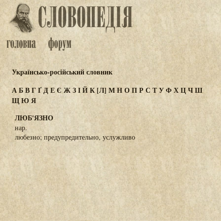
Українсько-російський словник
А
Б
В
Г
Ґ
Д
Е
Є
Ж
З
І
Й
К
[Л]
М
Н
О
П
Р
С
Т
У
Ф
Х
Ц
Ч
Ш
Щ
Ю
Я
ЛЮБ'ЯЗНО
нар.
любезно; предупредительно, услужливо