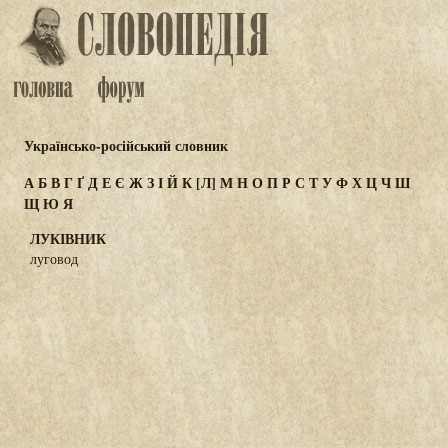
Українсько-російський словник
А
Б
В
Г
Ґ
Д
Е
Є
Ж
З
І
Й
К
[Л]
М
Н
О
П
Р
С
Т
У
Ф
Х
Ц
Ч
Ш
Щ
Ю
Я
ЛУКІВНИК
луговод