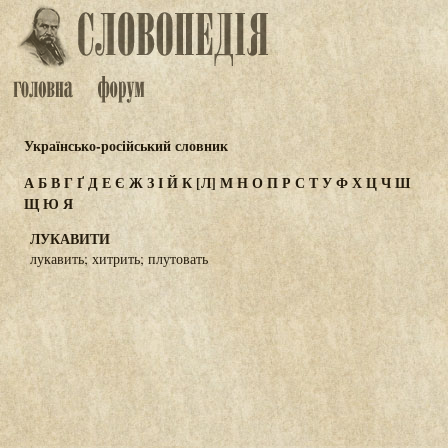
Українсько-російський словник
А
Б
В
Г
Ґ
Д
Е
Є
Ж
З
І
Й
К
[Л]
М
Н
О
П
Р
С
Т
У
Ф
Х
Ц
Ч
Ш
Щ
Ю
Я
ЛУКАВИТИ
лукавить; хитрить; плутовать