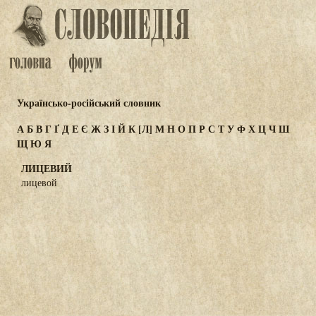
Українсько-російський словник
А
Б
В
Г
Ґ
Д
Е
Є
Ж
З
І
Й
К
[Л]
М
Н
О
П
Р
С
Т
У
Ф
Х
Ц
Ч
Ш
Щ
Ю
Я
ЛИЦЕВИЙ
лицевой