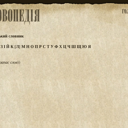
ький словник
Ж
З
І
Й
К
[Л]
М
Н
О
П
Р
С
Т
У
Ф
Х
Ц
Ч
Ш
Щ
Ю
Я
запас слов
))