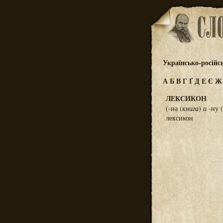
Українсько-російс
А
Б
В
Г
Ґ
Д
Е
Є
ЛЕКСИКОН
(-на (
книга
)
и
-ну (
лексикон