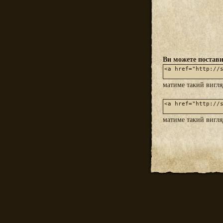
Ви можете постави
матиме такий вигл
матиме такий вигл