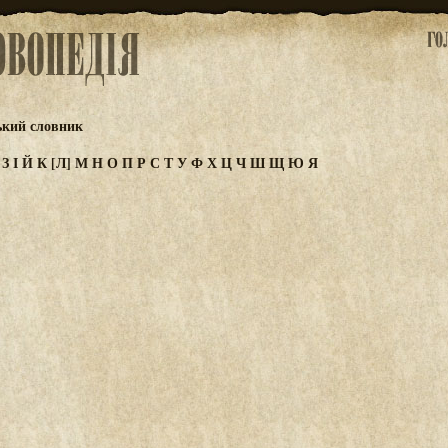
ький словник
Ж
З
І
Й
К
[Л]
М
Н
О
П
Р
С
Т
У
Ф
Х
Ц
Ч
Ш
Щ
Ю
Я