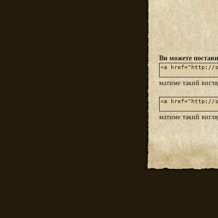
Ви можете постави
матиме такий вигл
матиме такий вигл