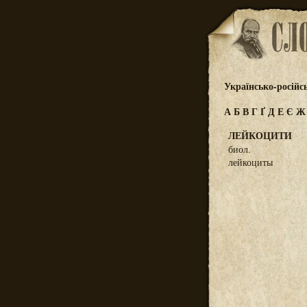
Українсько-російс
А
Б
В
Г
Ґ
Д
Е
Є
ЛЕЙКОЦИТИ
биол.
лейкоциты