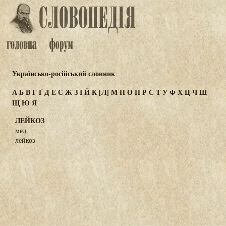
Українсько-російський словник
А
Б
В
Г
Ґ
Д
Е
Є
Ж
З
І
Й
К
[Л]
М
Н
О
П
Р
С
Т
У
Ф
Х
Ц
Ч
Ш
Щ
Ю
Я
ЛЕЙКОЗ
мед.
лейкоз