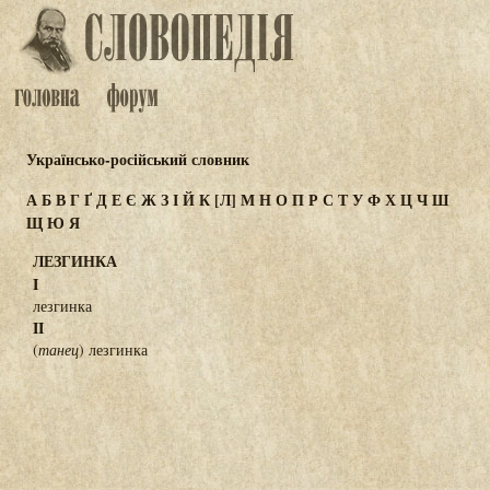
Українсько-російський словник
А
Б
В
Г
Ґ
Д
Е
Є
Ж
З
І
Й
К
[Л]
М
Н
О
П
Р
С
Т
У
Ф
Х
Ц
Ч
Ш
Щ
Ю
Я
ЛЕЗГИНКА
I
лезгинка
II
(
танец
) лезгинка