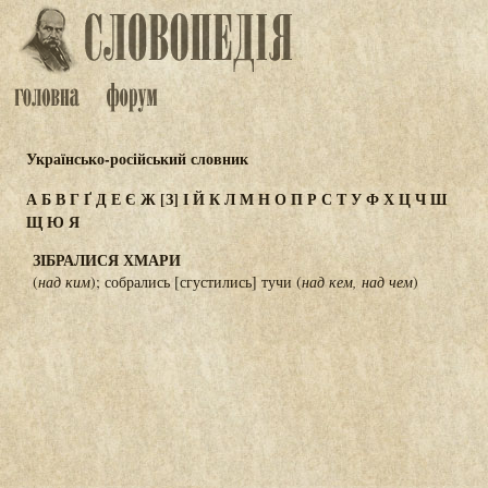
Українсько-російський словник
А
Б
В
Г
Ґ
Д
Е
Є
Ж
[З]
І
Й
К
Л
М
Н
О
П
Р
С
Т
У
Ф
Х
Ц
Ч
Ш
Щ
Ю
Я
ЗІБРАЛИСЯ ХМАРИ
(
над ким
); собрались [сгустились] тучи (
над кем, над чем
)