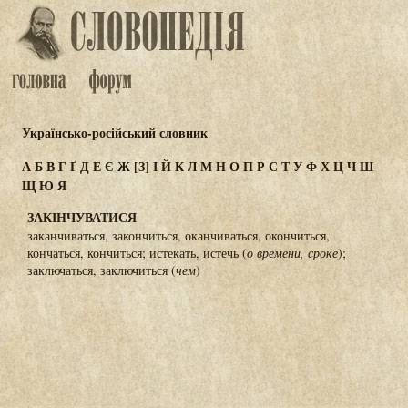
Українсько-російський словник
А
Б
В
Г
Ґ
Д
Е
Є
Ж
[З]
І
Й
К
Л
М
Н
О
П
Р
С
Т
У
Ф
Х
Ц
Ч
Ш
Щ
Ю
Я
ЗАКІНЧУВАТИСЯ
заканчиваться, закончиться, оканчиваться, окончиться,
кончаться, кончиться; истекать, истечь (
о времени, сроке
);
заключаться, заключиться (
чем
)