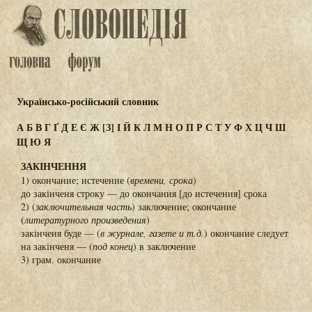
Українсько-російський словник
А
Б
В
Г
Ґ
Д
Е
Є
Ж
[З]
І
Й
К
Л
М
Н
О
П
Р
С
Т
У
Ф
Х
Ц
Ч
Ш
Щ
Ю
Я
ЗАКІНЧЕННЯ
1) окончание; истечение (
времени, срока
)
до закінченя строку — до окончания [до истечения] срока
2) (
заключительная часть
) заключение; окончание
(
литературного произведения
)
закінченя буде — (
в журнале, газете и т.д.
) окончание следует
на закінченя — (
под конец
) в заключение
3) грам. окончание