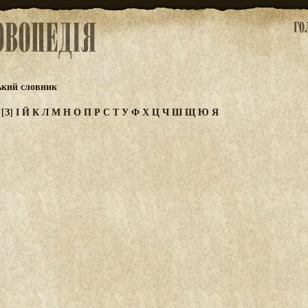
ький словник
Ж
[З]
І
Й
К
Л
М
Н
О
П
Р
С
Т
У
Ф
Х
Ц
Ч
Ш
Щ
Ю
Я