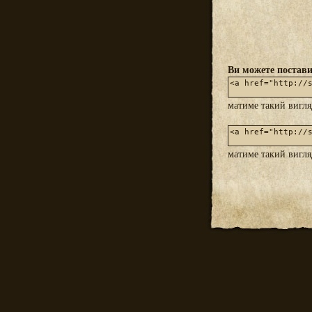
Ви можете постави
матиме такий вигл
матиме такий вигл