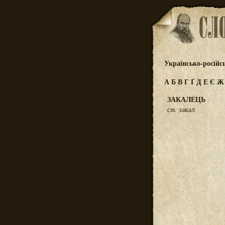
Українсько-російс
А
Б
В
Г
Ґ
Д
Е
Є
ЗАКАЛЕЦЬ
см.
закал