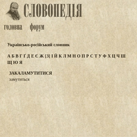
Українсько-російський словник
А
Б
В
Г
Ґ
Д
Е
Є
Ж
[З]
І
Й
К
Л
М
Н
О
П
Р
С
Т
У
Ф
Х
Ц
Ч
Ш
Щ
Ю
Я
ЗАКАЛАМУТИТИСЯ
замутиться