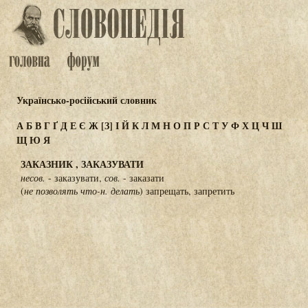
Українсько-російський словник
А
Б
В
Г
Ґ
Д
Е
Є
Ж
[З]
І
Й
К
Л
М
Н
О
П
Р
С
Т
У
Ф
Х
Ц
Ч
Ш
Щ
Ю
Я
ЗАКАЗНИК , ЗАКАЗУВАТИ
несов.
- заказувати,
сов.
- заказати
(
не позволять что-н. делать
) запрещать, запретить