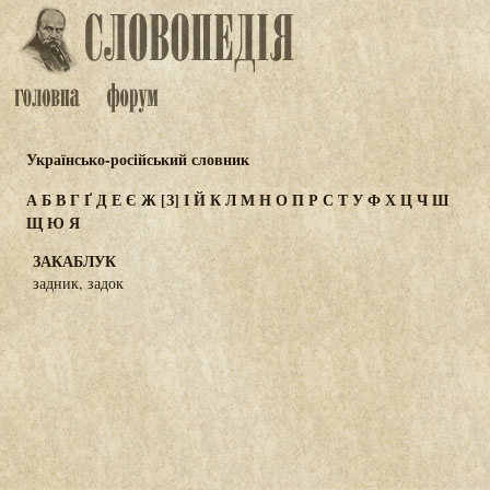
Українсько-російський словник
А
Б
В
Г
Ґ
Д
Е
Є
Ж
[З]
І
Й
К
Л
М
Н
О
П
Р
С
Т
У
Ф
Х
Ц
Ч
Ш
Щ
Ю
Я
ЗАКАБЛУК
задник, задок