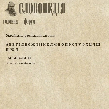
Українсько-російський словник
А
Б
В
Г
Ґ
Д
Е
Є
Ж
[З]
І
Й
К
Л
М
Н
О
П
Р
С
Т
У
Ф
Х
Ц
Ч
Ш
Щ
Ю
Я
ЗАКАБАЛИТИ
сов. от
закабаляти