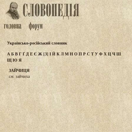
Українсько-російський словник
А
Б
В
Г
Ґ
Д
Е
Є
Ж
[З]
І
Й
К
Л
М
Н
О
П
Р
С
Т
У
Ф
Х
Ц
Ч
Ш
Щ
Ю
Я
ЗАЙЧИЦЯ
см.
зайчиха