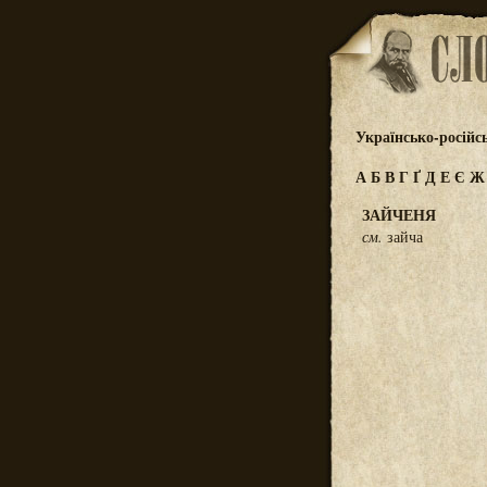
Українсько-російс
А
Б
В
Г
Ґ
Д
Е
Є
ЗАЙЧЕНЯ
см.
зайча