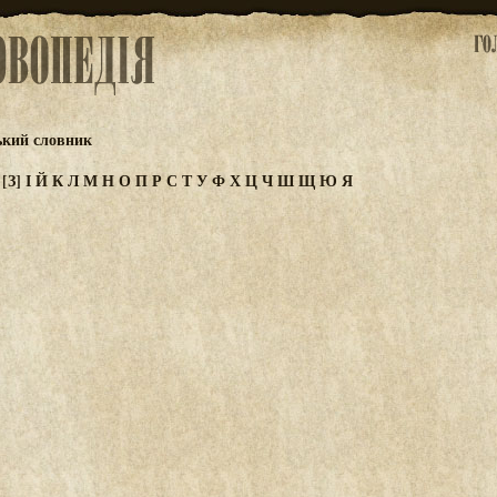
ький словник
Ж
[З]
І
Й
К
Л
М
Н
О
П
Р
С
Т
У
Ф
Х
Ц
Ч
Ш
Щ
Ю
Я