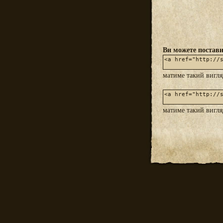
Ви можете постави
матиме такий вигл
матиме такий вигл