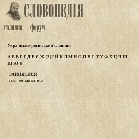
Українсько-російський словник
А
Б
В
Г
Ґ
Д
Е
Є
Ж
[З]
І
Й
К
Л
М
Н
О
П
Р
С
Т
У
Ф
Х
Ц
Ч
Ш
Щ
Ю
Я
ЗАЙНЯТИСЯ
сов. от
займатися