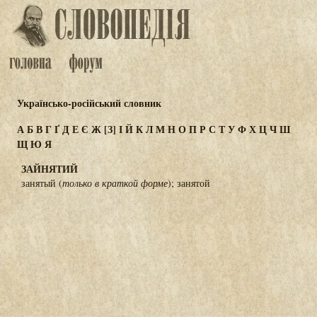
Українсько-російський словник
А
Б
В
Г
Ґ
Д
Е
Є
Ж
[З]
І
Й
К
Л
М
Н
О
П
Р
С
Т
У
Ф
Х
Ц
Ч
Ш
Щ
Ю
Я
ЗАЙНЯТИЙ
занятый (
только в краткой форме
); занятой