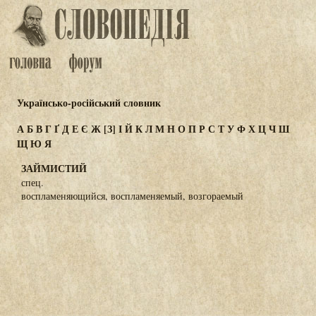
Українсько-російський словник
А
Б
В
Г
Ґ
Д
Е
Є
Ж
[З]
І
Й
К
Л
М
Н
О
П
Р
С
Т
У
Ф
Х
Ц
Ч
Ш
Щ
Ю
Я
ЗАЙМИСТИЙ
спец.
воспламеняющийся, воспламеняемый, возгораемый