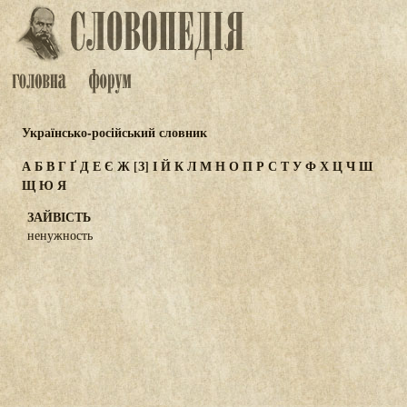
Українсько-російський словник
А
Б
В
Г
Ґ
Д
Е
Є
Ж
[З]
І
Й
К
Л
М
Н
О
П
Р
С
Т
У
Ф
Х
Ц
Ч
Ш
Щ
Ю
Я
ЗАЙВІСТЬ
ненужность