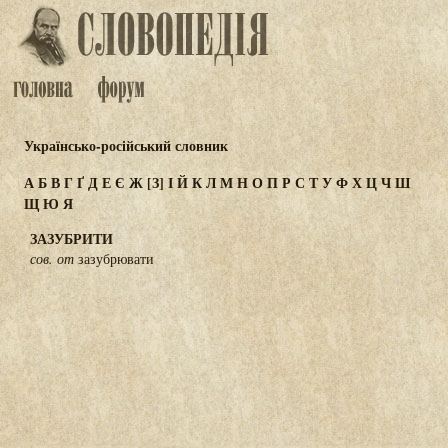
Українсько-російський словник
А
Б
В
Г
Ґ
Д
Е
Є
Ж
[З]
І
Й
К
Л
М
Н
О
П
Р
С
Т
У
Ф
Х
Ц
Ч
Ш
Щ
Ю
Я
ЗАЗУБРИТИ
сов. от
зазубрювати