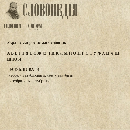
Українсько-російський словник
А
Б
В
Г
Ґ
Д
Е
Є
Ж
[З]
І
Й
К
Л
М
Н
О
П
Р
С
Т
У
Ф
Х
Ц
Ч
Ш
Щ
Ю
Я
ЗАЗУБЛЮВАТИ
несов.
- зазублювати,
сов.
- зазубити
зазубривать, зазубрить