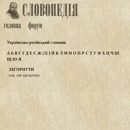
Українсько-російський словник
А
Б
В
Г
Ґ
Д
Е
Є
Ж
[З]
І
Й
К
Л
М
Н
О
П
Р
С
Т
У
Ф
Х
Ц
Ч
Ш
Щ
Ю
Я
ЗАГОРНУТИ
сов. от
загортати