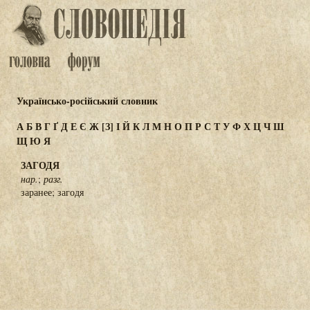
Українсько-російський словник
А
Б
В
Г
Ґ
Д
Е
Є
Ж
[З]
І
Й
К
Л
М
Н
О
П
Р
С
Т
У
Ф
Х
Ц
Ч
Ш
Щ
Ю
Я
ЗАГОДЯ
нар.
;
разг.
заранее; загодя