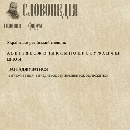
Українсько-російський словник
А
Б
В
Г
Ґ
Д
Е
Є
Ж
[З]
І
Й
К
Л
М
Н
О
П
Р
С
Т
У
Ф
Х
Ц
Ч
Ш
Щ
Ю
Я
ЗАГЛАДЖУВАТИСЯ
заглаживаться, загладиться; заутюживаться, заутюжиться