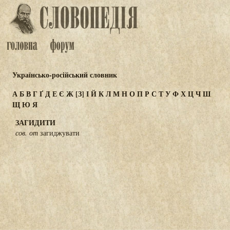
Українсько-російський словник
А
Б
В
Г
Ґ
Д
Е
Є
Ж
[З]
І
Й
К
Л
М
Н
О
П
Р
С
Т
У
Ф
Х
Ц
Ч
Ш
Щ
Ю
Я
ЗАГИДИТИ
сов. от
загиджувати