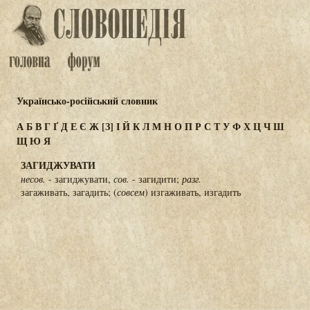
Українсько-російський словник
А
Б
В
Г
Ґ
Д
Е
Є
Ж
[З]
І
Й
К
Л
М
Н
О
П
Р
С
Т
У
Ф
Х
Ц
Ч
Ш
Щ
Ю
Я
ЗАГИДЖУВАТИ
несов.
- загиджувати,
сов.
- загидити;
разг.
загаживать, загадить; (
совсем
) изгаживать, изгадить