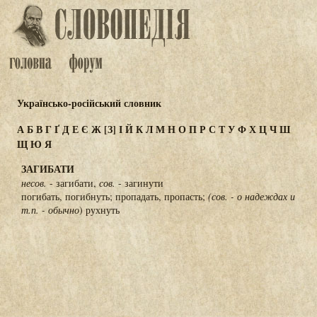
Українсько-російський словник
А
Б
В
Г
Ґ
Д
Е
Є
Ж
[З]
І
Й
К
Л
М
Н
О
П
Р
С
Т
У
Ф
Х
Ц
Ч
Ш
Щ
Ю
Я
ЗАГИБАТИ
несов.
- загибати,
сов.
- загинути
погибать, погибнуть; пропадать, пропасть;
(сов. - о надеждах и
т.п. - обычно
) рухнуть