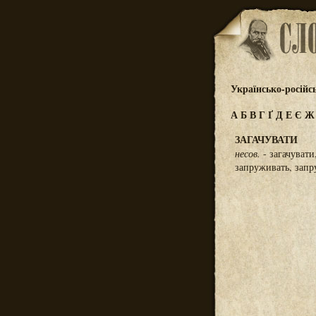
Українсько-російс
А
Б
В
Г
Ґ
Д
Е
Є
ЗАГАЧУВАТИ
несов.
- загачувати
запруживать, запру