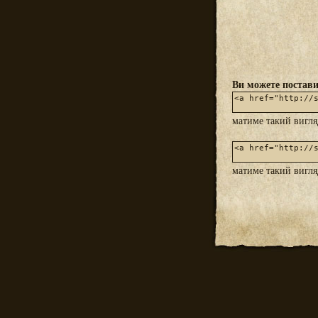
Ви можете постави
матиме такий вигл
матиме такий вигл