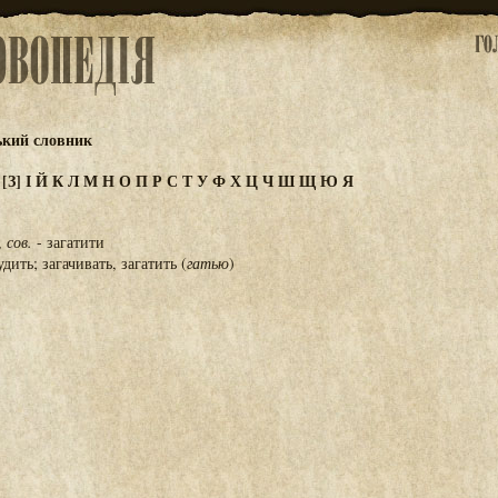
ький словник
Ж
[З]
І
Й
К
Л
М
Н
О
П
Р
С
Т
У
Ф
Х
Ц
Ч
Ш
Щ
Ю
Я
,
сов.
- загатити
дить; загачивать, загатить (
гатью
)