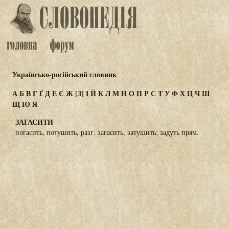
Українсько-російський словник
А
Б
В
Г
Ґ
Д
Е
Є
Ж
[З]
І
Й
К
Л
М
Н
О
П
Р
С
Т
У
Ф
Х
Ц
Ч
Ш
Щ
Ю
Я
ЗАГАСИТИ
погасить, потушить, разг. загасить, затушить; задуть прям.