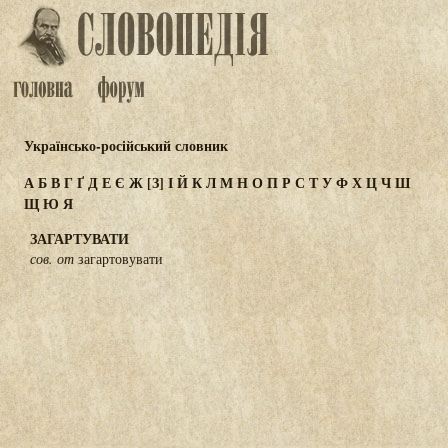
Українсько-російський словник
А
Б
В
Г
Ґ
Д
Е
Є
Ж
[З]
І
Й
К
Л
М
Н
О
П
Р
С
Т
У
Ф
Х
Ц
Ч
Ш
Щ
Ю
Я
ЗАГАРТУВАТИ
сов. от
загартовувати