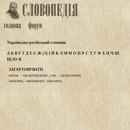
Українсько-російський словник
А
Б
В
Г
Ґ
Д
Е
Є
Ж
[З]
І
Й
К
Л
М
Н
О
П
Р
С
Т
У
Ф
Х
Ц
Ч
Ш
Щ
Ю
Я
ЗАГАРТОВУВАТИ
несов.
- загартовувати,
сов.
- загартувати
закалять, закаливать, закалить