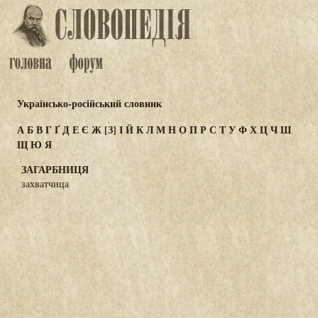
Українсько-російський словник
А
Б
В
Г
Ґ
Д
Е
Є
Ж
[З]
І
Й
К
Л
М
Н
О
П
Р
С
Т
У
Ф
Х
Ц
Ч
Ш
Щ
Ю
Я
ЗАГАРБНИЦЯ
захватчица