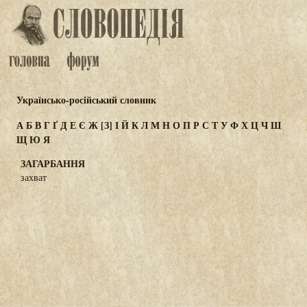
Українсько-російський словник
А
Б
В
Г
Ґ
Д
Е
Є
Ж
[З]
І
Й
К
Л
М
Н
О
П
Р
С
Т
У
Ф
Х
Ц
Ч
Ш
Щ
Ю
Я
ЗАГАРБАННЯ
захват