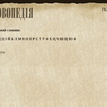
ький словник
Ж
[З]
І
Й
К
Л
М
Н
О
П
Р
С
Т
У
Ф
Х
Ц
Ч
Ш
Щ
Ю
Я
нуть