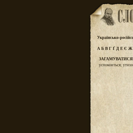
Українсько-російс
А
Б
В
Г
Ґ
Д
Е
Є
ЗАГАМУВАТИСЯ
успокоиться; утих