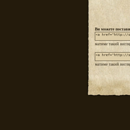
Ви можете постави
матиме такий вигл
матиме такий вигл