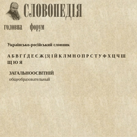
Українсько-російський словник
А
Б
В
Г
Ґ
Д
Е
Є
Ж
[З]
І
Й
К
Л
М
Н
О
П
Р
С
Т
У
Ф
Х
Ц
Ч
Ш
Щ
Ю
Я
ЗАГАЛЬНООСВІТНІЙ
общеобразовательный