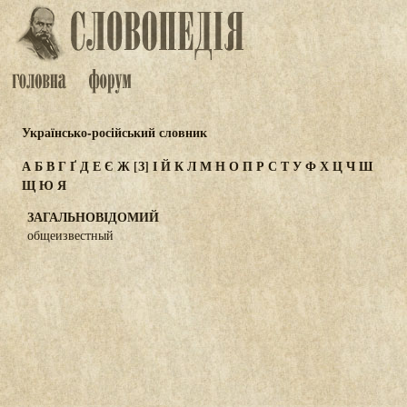
Українсько-російський словник
А
Б
В
Г
Ґ
Д
Е
Є
Ж
[З]
І
Й
К
Л
М
Н
О
П
Р
С
Т
У
Ф
Х
Ц
Ч
Ш
Щ
Ю
Я
ЗАГАЛЬНОВІДОМИЙ
общеизвестный