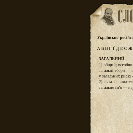
Українсько-російс
А
Б
В
Г
Ґ
Д
Е
Є
ЗАГАЛЬНИЙ
1) общий; всеобщи
загальні збори — 
у загальних рисах
2) грам. нарицате
загальне ім'я — н