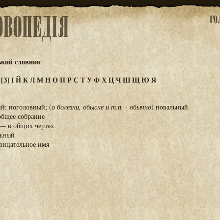
ький словник
Ж
[З]
І
Й
К
Л
М
Н
О
П
Р
С
Т
У
Ф
Х
Ц
Ч
Ш
Щ
Ю
Я
й; поголовный; (
о болезни, обыске и т.п. - обычно
) повальный
общее собрание
 — в общих чертах
льный
арицательное имя