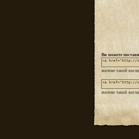
Ви можете постави
матиме такий вигл
матиме такий вигл