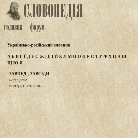
Українсько-російський словник
А
Б
В
Г
Ґ
Д
Е
Є
Ж
[З]
І
Й
К
Л
М
Н
О
П
Р
С
Т
У
Ф
Х
Ц
Ч
Ш
Щ
Ю
Я
ЗАВПЕД , ЗАВСІДИ
нар.
;
разг.
всегда; постоянно