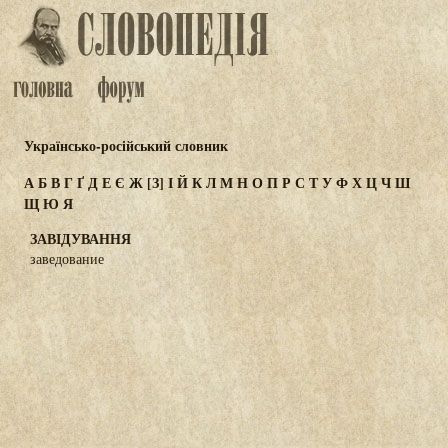
Українсько-російський словник
А
Б
В
Г
Ґ
Д
Е
Є
Ж
[З]
І
Й
К
Л
М
Н
О
П
Р
С
Т
У
Ф
Х
Ц
Ч
Ш
Щ
Ю
Я
ЗАВІДУВАННЯ
заведование