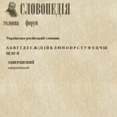
Українсько-російський словник
А
Б
В
Г
Ґ
Д
Е
Є
Ж
[З]
І
Й
К
Л
М
Н
О
П
Р
С
Т
У
Ф
Х
Ц
Ч
Ш
Щ
Ю
Я
ЗАВЕРШЕНИЙ
завершённый