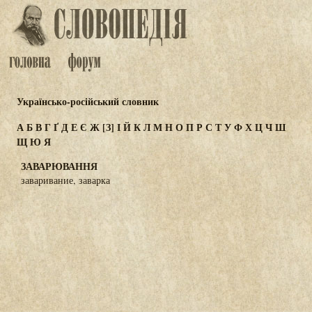
Українсько-російський словник
А
Б
В
Г
Ґ
Д
Е
Є
Ж
[З]
І
Й
К
Л
М
Н
О
П
Р
С
Т
У
Ф
Х
Ц
Ч
Ш
Щ
Ю
Я
ЗАВАРЮВАННЯ
заваривание, заварка