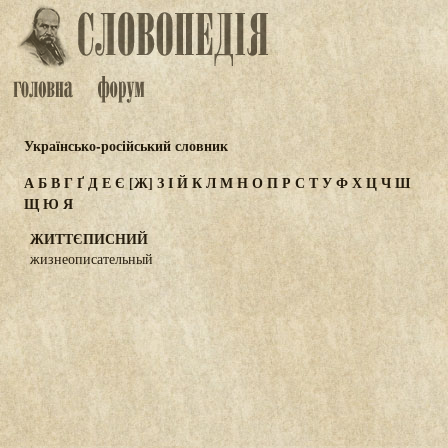
Українсько-російський словник
А
Б
В
Г
Ґ
Д
Е
Є
[Ж]
З
І
Й
К
Л
М
Н
О
П
Р
С
Т
У
Ф
Х
Ц
Ч
Ш
Щ
Ю
Я
ЖИТТЄПИСНИЙ
жизнеописательный