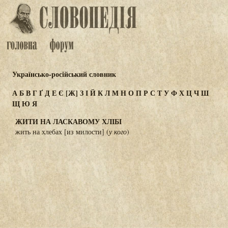
Українсько-російський словник
А
Б
В
Г
Ґ
Д
Е
Є
[Ж]
З
І
Й
К
Л
М
Н
О
П
Р
С
Т
У
Ф
Х
Ц
Ч
Ш
Щ
Ю
Я
ЖИТИ НА ЛАСКАВОМУ ХЛІБІ
жить на хлебах [из милости] (
у кого
)