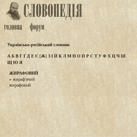
Українсько-російський словник
А
Б
В
Г
Ґ
Д
Е
Є
[Ж]
З
І
Й
К
Л
М
Н
О
П
Р
С
Т
У
Ф
Х
Ц
Ч
Ш
Щ
Ю
Я
ЖИРАФОВИЙ
= жираф'ячий
жирафовый